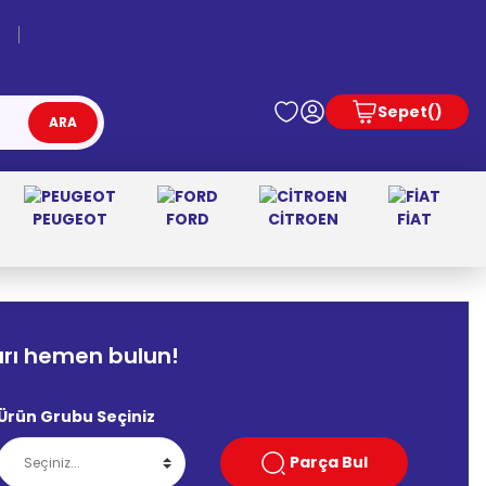
Sepet
ARA
PEUGEOT
FORD
CİTROEN
FİAT
arı hemen bulun!
Ürün Grubu Seçiniz
Parça Bul