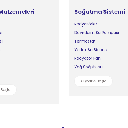
Malzemeleri
Soğutma Sistemi
Radyatörler
i
Devirdaim Su Pompası
si
Termostat
i
Yedek Su Bidonu
Radyatör Fanı
Yağ Soğutucu
Alışverişe Başla
e Başla