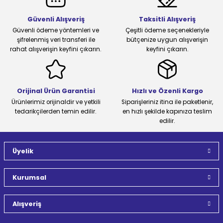
Güvenli Alışveriş
Taksitli Alışveriş
Güvenli ödeme yöntemleri ve
Çeşitli ödeme seçenekleriyle
şifrelenmiş veri transferi ile
bütçenize uygun alışverişin
rahat alışverişin keyfini çıkarın.
keyfini çıkarın.
Orijinal Ürün Garantisi
Hızlı ve Özenli Kargo
Ürünlerimiz orijinaldir ve yetkili
Siparişleriniz itina ile paketlenir,
tedarikçilerden temin edilir.
en hızlı şekilde kapınıza teslim
edilir.
Üyelik
Kurumsal
Alışveriş