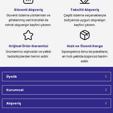
Güvenli Alışveriş
Taksitli Alışveriş
Güvenli ödeme yöntemleri ve
Çeşitli ödeme seçenekleriyle
şifrelenmiş veri transferi ile
bütçenize uygun alışverişin
rahat alışverişin keyfini çıkarın.
keyfini çıkarın.
Orijinal Ürün Garantisi
Hızlı ve Özenli Kargo
Ürünlerimiz orijinaldir ve yetkili
Siparişleriniz itina ile paketlenir,
tedarikçilerden temin edilir.
en hızlı şekilde kapınıza teslim
edilir.
Üyelik
Kurumsal
Alışveriş