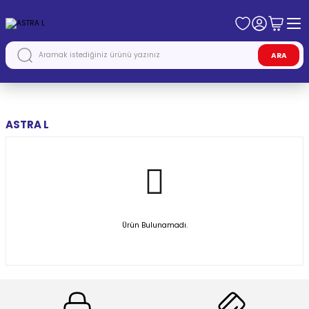
ARA
Anasayfa
OPEL
ASTRA L
ASTRA L
Ürün Bulunamadı.