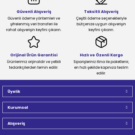
Güvenli Alışveriş
Taksitli Alışveriş
Güvenli ödeme yöntemleri ve
Çeşitli ödeme seçenekleriyle
şifrelenmiş veri transferi ile
bütçenize uygun alışverişin
rahat alışverişin keyfini çıkarın.
keyfini çıkarın.
Orijinal Ürün Garantisi
Hızlı ve Özenli Kargo
Ürünlerimiz orijinaldir ve yetkili
Siparişleriniz itina ile paketlenir,
tedarikçilerden temin edilir.
en hızlı şekilde kapınıza teslim
edilir.
Üyelik
Kurumsal
Alışveriş