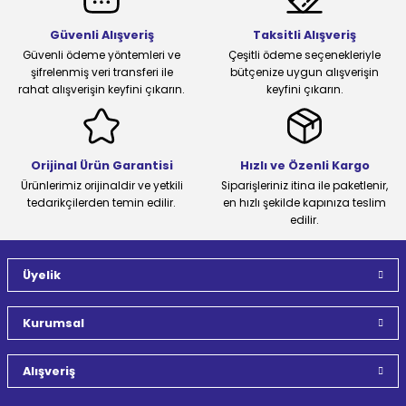
Güvenli Alışveriş
Taksitli Alışveriş
Güvenli ödeme yöntemleri ve
Çeşitli ödeme seçenekleriyle
şifrelenmiş veri transferi ile
bütçenize uygun alışverişin
rahat alışverişin keyfini çıkarın.
keyfini çıkarın.
Orijinal Ürün Garantisi
Hızlı ve Özenli Kargo
Ürünlerimiz orijinaldir ve yetkili
Siparişleriniz itina ile paketlenir,
tedarikçilerden temin edilir.
en hızlı şekilde kapınıza teslim
edilir.
Üyelik
Kurumsal
Alışveriş