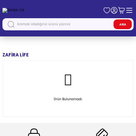
ARA
Anasayfa
OPEL
ZAFİRA LİFE
ZAFİRA LİFE
Ürün Bulunamadı.