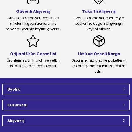
Güvenli Alışveriş
Taksitli Alışveriş
Güvenli ödeme yöntemleri ve
Çeşitli ödeme seçenekleriyle
şifrelenmiş veri transferi ile
bütçenize uygun alışverişin
rahat alışverişin keyfini çıkarın.
keyfini çıkarın.
Orijinal Ürün Garantisi
Hızlı ve Özenli Kargo
Ürünlerimiz orijinaldir ve yetkili
Siparişleriniz itina ile paketlenir,
tedarikçilerden temin edilir.
en hızlı şekilde kapınıza teslim
edilir.
Üyelik
Kurumsal
Alışveriş