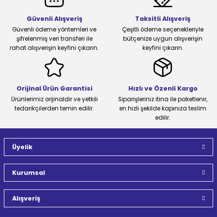
Güvenli Alışveriş
Taksitli Alışveriş
Güvenli ödeme yöntemleri ve
Çeşitli ödeme seçenekleriyle
şifrelenmiş veri transferi ile
bütçenize uygun alışverişin
rahat alışverişin keyfini çıkarın.
keyfini çıkarın.
Orijinal Ürün Garantisi
Hızlı ve Özenli Kargo
Ürünlerimiz orijinaldir ve yetkili
Siparişleriniz itina ile paketlenir,
tedarikçilerden temin edilir.
en hızlı şekilde kapınıza teslim
edilir.
Üyelik
Kurumsal
Alışveriş