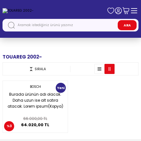
ARA
Anasayfa
VOLKSWAGEN
TOUAREG 2002-
TOUAREG 2002-
SIRALA
BOSCH
Yeni
Burada ürünün adı olacak.
Daha uzun ise alt satıra
atacak. Lorem ipsum(Kopya)
66.000,00 TL
64.020,00 TL
%3