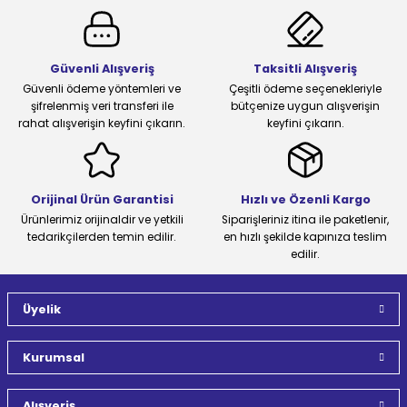
Güvenli Alışveriş
Taksitli Alışveriş
Güvenli ödeme yöntemleri ve
Çeşitli ödeme seçenekleriyle
şifrelenmiş veri transferi ile
bütçenize uygun alışverişin
rahat alışverişin keyfini çıkarın.
keyfini çıkarın.
Orijinal Ürün Garantisi
Hızlı ve Özenli Kargo
Ürünlerimiz orijinaldir ve yetkili
Siparişleriniz itina ile paketlenir,
tedarikçilerden temin edilir.
en hızlı şekilde kapınıza teslim
edilir.
Üyelik
Kurumsal
Alışveriş