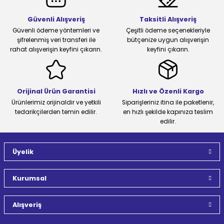
Güvenli Alışveriş
Taksitli Alışveriş
Güvenli ödeme yöntemleri ve
Çeşitli ödeme seçenekleriyle
şifrelenmiş veri transferi ile
bütçenize uygun alışverişin
rahat alışverişin keyfini çıkarın.
keyfini çıkarın.
Orijinal Ürün Garantisi
Hızlı ve Özenli Kargo
Ürünlerimiz orijinaldir ve yetkili
Siparişleriniz itina ile paketlenir,
tedarikçilerden temin edilir.
en hızlı şekilde kapınıza teslim
edilir.
Üyelik
Kurumsal
Alışveriş