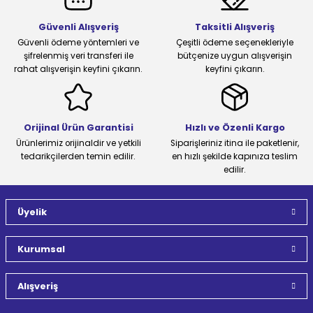
Güvenli Alışveriş
Taksitli Alışveriş
Güvenli ödeme yöntemleri ve
Çeşitli ödeme seçenekleriyle
şifrelenmiş veri transferi ile
bütçenize uygun alışverişin
rahat alışverişin keyfini çıkarın.
keyfini çıkarın.
Orijinal Ürün Garantisi
Hızlı ve Özenli Kargo
Ürünlerimiz orijinaldir ve yetkili
Siparişleriniz itina ile paketlenir,
tedarikçilerden temin edilir.
en hızlı şekilde kapınıza teslim
edilir.
Üyelik
Kurumsal
Alışveriş