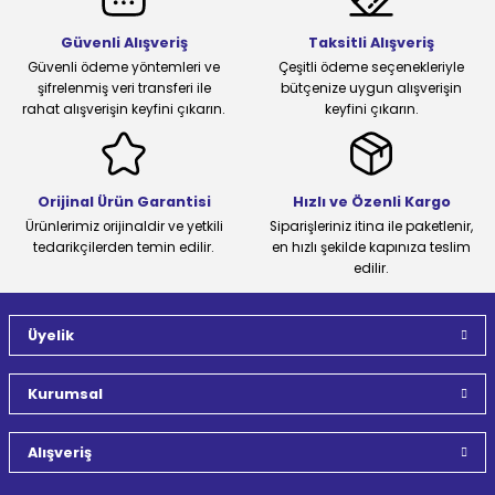
Güvenli Alışveriş
Taksitli Alışveriş
Güvenli ödeme yöntemleri ve
Çeşitli ödeme seçenekleriyle
şifrelenmiş veri transferi ile
bütçenize uygun alışverişin
rahat alışverişin keyfini çıkarın.
keyfini çıkarın.
Orijinal Ürün Garantisi
Hızlı ve Özenli Kargo
Ürünlerimiz orijinaldir ve yetkili
Siparişleriniz itina ile paketlenir,
tedarikçilerden temin edilir.
en hızlı şekilde kapınıza teslim
edilir.
Üyelik
Kurumsal
Alışveriş