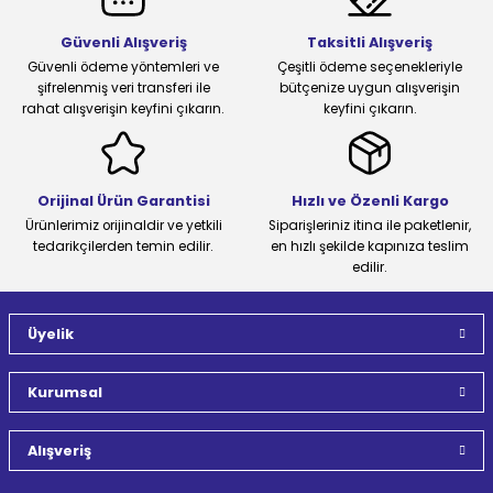
Güvenli Alışveriş
Taksitli Alışveriş
Güvenli ödeme yöntemleri ve
Çeşitli ödeme seçenekleriyle
şifrelenmiş veri transferi ile
bütçenize uygun alışverişin
rahat alışverişin keyfini çıkarın.
keyfini çıkarın.
Orijinal Ürün Garantisi
Hızlı ve Özenli Kargo
Ürünlerimiz orijinaldir ve yetkili
Siparişleriniz itina ile paketlenir,
tedarikçilerden temin edilir.
en hızlı şekilde kapınıza teslim
edilir.
Üyelik
Kurumsal
Alışveriş