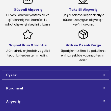
Güvenli Alışveriş
Taksitli Alışveriş
Güvenli ödeme yöntemleri ve
Çeşitli ödeme seçenekleriyle
şifrelenmiş veri transferi ile
bütçenize uygun alışverişin
rahat alışverişin keyfini çıkarın.
keyfini çıkarın.
Orijinal Ürün Garantisi
Hızlı ve Özenli Kargo
Ürünlerimiz orijinaldir ve yetkili
Siparişleriniz itina ile paketlenir,
tedarikçilerden temin edilir.
en hızlı şekilde kapınıza teslim
edilir.
Üyelik
Kurumsal
Alışveriş