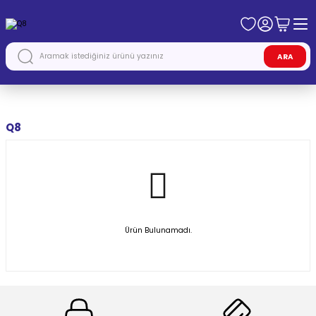
ARA
Anasayfa
AUDİ
Q8
Q8
Ürün Bulunamadı.