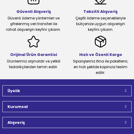
Güvenli Alışveriş
Taksitli Alışveriş
Güvenli ödeme yöntemleri ve
Çeşitli ödeme seçenekleriyle
şifrelenmiş veri transferi ile
bütçenize uygun alışverişin
rahat alışverişin keyfini çıkarın.
keyfini çıkarın.
Orijinal Ürün Garantisi
Hızlı ve Özenli Kargo
Ürünlerimiz orijinaldir ve yetkili
Siparişleriniz itina ile paketlenir,
tedarikçilerden temin edilir.
en hızlı şekilde kapınıza teslim
edilir.
Üyelik
Kurumsal
Alışveriş