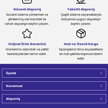
Güvenli Alışveriş
Taksitli Alışveriş
Güvenli ödeme yöntemleri ve
Çeşitli ödeme seçenekleriyle
şifrelenmiş veri transferi ile
bütçenize uygun alışverişin
rahat alışverişin keyfini çıkarın.
keyfini çıkarın.
Orijinal Ürün Garantisi
Hızlı ve Özenli Kargo
Ürünlerimiz orijinaldir ve yetkili
Siparişleriniz itina ile paketlenir,
tedarikçilerden temin edilir.
en hızlı şekilde kapınıza teslim
edilir.
Üyelik
Kurumsal
Alışveriş