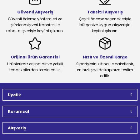
Güvenli Alışveriş
Taksitli Alışveriş
Güvenli ödeme yöntemleri ve
Çeşitli ödeme seçenekleriyle
şifrelenmiş veri transferi ile
bütçenize uygun alışverişin
rahat alışverişin keyfini çıkarın.
keyfini çıkarın.
Orijinal Ürün Garantisi
Hızlı ve Özenli Kargo
Ürünlerimiz orijinaldir ve yetkili
Siparişleriniz itina ile paketlenir,
tedarikçilerden temin edilir.
en hızlı şekilde kapınıza teslim
edilir.
Üyelik
Kurumsal
Alışveriş