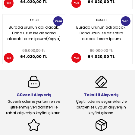
64.020,00 TL
64.020,00 TL
%3
%3
BOSCH
BOSCH
Yeni
Yeni
Burada ürünün adı olacak.
Burada ürünün adı olacak.
Daha uzun ise alt satıra
Daha uzun ise alt satıra
atacak. Lorem ipsum(Kopya)
atacak. Lorem ipsum
66.000,00 TL
66.000,00 TL
64.020,00 TL
64.020,00 TL
%3
%3
Güvenli Alışveriş
Taksitli Alışveriş
Güvenli ödeme yöntemleri ve
Çeşitli ödeme seçenekleriyle
şifrelenmiş veri transferi ile
bütçenize uygun alışverişin
rahat alışverişin keyfini çıkarın.
keyfini çıkarın.