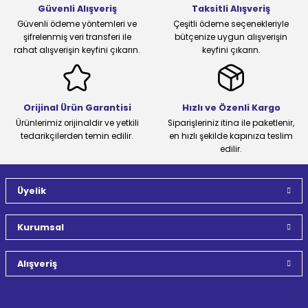
Güvenli Alışveriş
Taksitli Alışveriş
Güvenli ödeme yöntemleri ve
Çeşitli ödeme seçenekleriyle
şifrelenmiş veri transferi ile
bütçenize uygun alışverişin
rahat alışverişin keyfini çıkarın.
keyfini çıkarın.
Orijinal Ürün Garantisi
Hızlı ve Özenli Kargo
Ürünlerimiz orijinaldir ve yetkili
Siparişleriniz itina ile paketlenir,
tedarikçilerden temin edilir.
en hızlı şekilde kapınıza teslim
edilir.
Üyelik
Kurumsal
Alışveriş