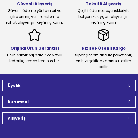
Güvenli Alışveriş
Taksitli Alışveriş
Güvenli ödeme yöntemleri ve
Çeşitli ödeme seçenekleriyle
şifrelenmiş veri transferi ile
bütçenize uygun alışverişin
rahat alışverişin keyfini çıkarın.
keyfini çıkarın.
Orijinal Ürün Garantisi
Hızlı ve Özenli Kargo
Ürünlerimiz orijinaldir ve yetkili
Siparişleriniz itina ile paketlenir,
tedarikçilerden temin edilir.
en hızlı şekilde kapınıza teslim
edilir.
Üyelik
Kurumsal
Alışveriş