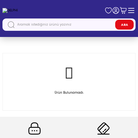
ARA
Anasayfa
DELPHİ
Ürün Bulunamadı.