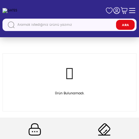
ARA
Anasayfa
GATES
Ürün Bulunamadı.