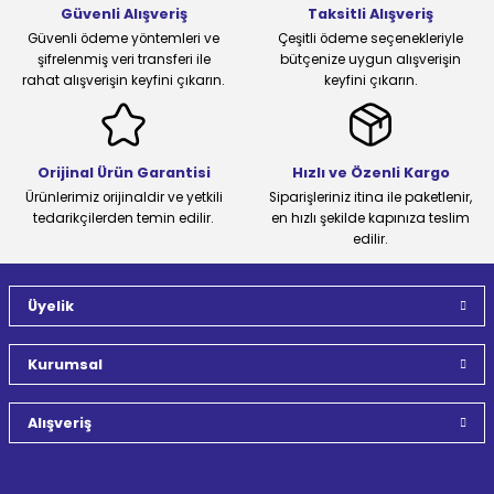
Güvenli Alışveriş
Taksitli Alışveriş
Güvenli ödeme yöntemleri ve
Çeşitli ödeme seçenekleriyle
şifrelenmiş veri transferi ile
bütçenize uygun alışverişin
rahat alışverişin keyfini çıkarın.
keyfini çıkarın.
Orijinal Ürün Garantisi
Hızlı ve Özenli Kargo
Ürünlerimiz orijinaldir ve yetkili
Siparişleriniz itina ile paketlenir,
tedarikçilerden temin edilir.
en hızlı şekilde kapınıza teslim
edilir.
Üyelik
Kurumsal
Alışveriş