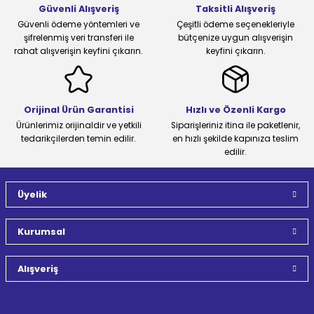
Güvenli Alışveriş
Taksitli Alışveriş
Güvenli ödeme yöntemleri ve
Çeşitli ödeme seçenekleriyle
şifrelenmiş veri transferi ile
bütçenize uygun alışverişin
rahat alışverişin keyfini çıkarın.
keyfini çıkarın.
Orijinal Ürün Garantisi
Hızlı ve Özenli Kargo
Ürünlerimiz orijinaldir ve yetkili
Siparişleriniz itina ile paketlenir,
tedarikçilerden temin edilir.
en hızlı şekilde kapınıza teslim
edilir.
Üyelik
Kurumsal
Alışveriş