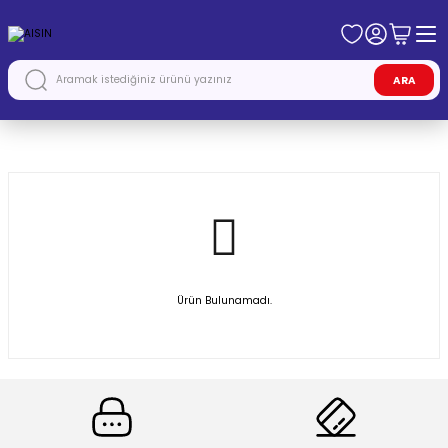
ARA
Anasayfa
AISIN
Ürün Bulunamadı.