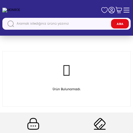
ARA
Anasayfa
MONROE
Ürün Bulunamadı.