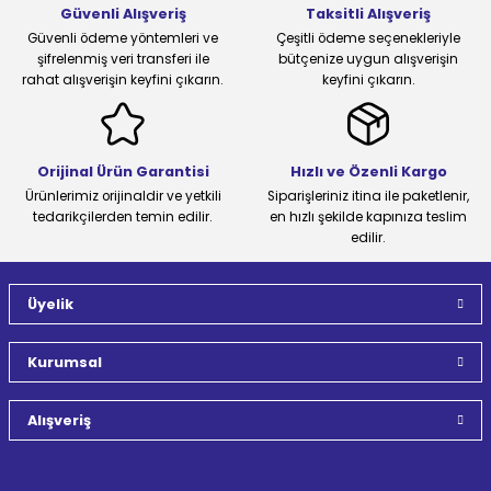
Güvenli Alışveriş
Taksitli Alışveriş
Güvenli ödeme yöntemleri ve
Çeşitli ödeme seçenekleriyle
şifrelenmiş veri transferi ile
bütçenize uygun alışverişin
rahat alışverişin keyfini çıkarın.
keyfini çıkarın.
Orijinal Ürün Garantisi
Hızlı ve Özenli Kargo
Ürünlerimiz orijinaldir ve yetkili
Siparişleriniz itina ile paketlenir,
tedarikçilerden temin edilir.
en hızlı şekilde kapınıza teslim
edilir.
Üyelik
Kurumsal
Alışveriş